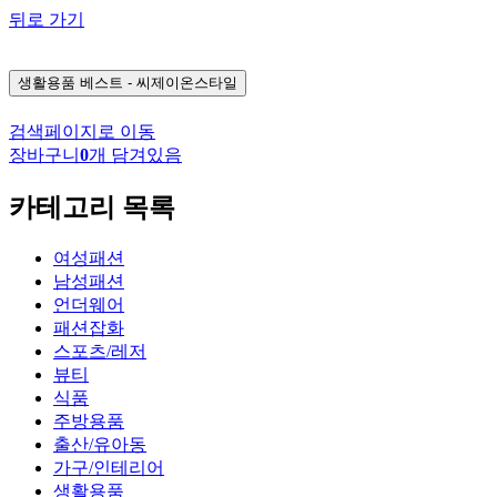
뒤로 가기
생활용품
베스트 - 씨제이온스타일
검색페이지로 이동
장바구니
0
개 담겨있음
카테고리 목록
여성패션
남성패션
언더웨어
패션잡화
스포츠/레저
뷰티
식품
주방용품
출산/유아동
가구/인테리어
생활용품