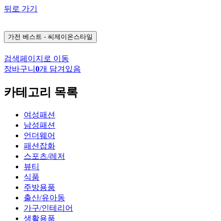
뒤로 가기
가전
베스트 - 씨제이온스타일
검색페이지로 이동
장바구니
0
개 담겨있음
카테고리 목록
여성패션
남성패션
언더웨어
패션잡화
스포츠/레저
뷰티
식품
주방용품
출산/유아동
가구/인테리어
생활용품