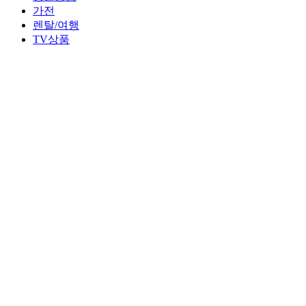
가전
렌탈/여행
TV상품