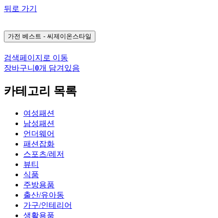
뒤로 가기
가전
베스트 - 씨제이온스타일
검색페이지로 이동
장바구니
0
개 담겨있음
카테고리 목록
여성패션
남성패션
언더웨어
패션잡화
스포츠/레저
뷰티
식품
주방용품
출산/유아동
가구/인테리어
생활용품