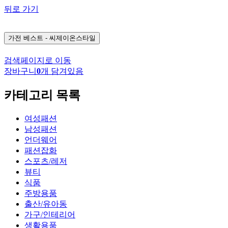
뒤로 가기
가전
베스트 - 씨제이온스타일
검색페이지로 이동
장바구니
0
개 담겨있음
카테고리 목록
여성패션
남성패션
언더웨어
패션잡화
스포츠/레저
뷰티
식품
주방용품
출산/유아동
가구/인테리어
생활용품