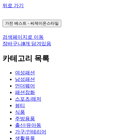
뒤로 가기
가전
베스트 - 씨제이온스타일
검색페이지로 이동
장바구니
0
개 담겨있음
카테고리 목록
여성패션
남성패션
언더웨어
패션잡화
스포츠/레저
뷰티
식품
주방용품
출산/유아동
가구/인테리어
생활용품