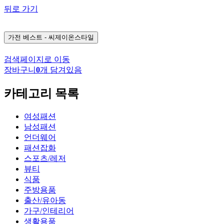
뒤로 가기
가전
베스트 - 씨제이온스타일
검색페이지로 이동
장바구니
0
개 담겨있음
카테고리 목록
여성패션
남성패션
언더웨어
패션잡화
스포츠/레저
뷰티
식품
주방용품
출산/유아동
가구/인테리어
생활용품