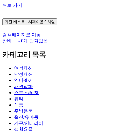
뒤로 가기
가전
베스트 - 씨제이온스타일
검색페이지로 이동
장바구니
0
개 담겨있음
카테고리 목록
여성패션
남성패션
언더웨어
패션잡화
스포츠/레저
뷰티
식품
주방용품
출산/유아동
가구/인테리어
생활용품