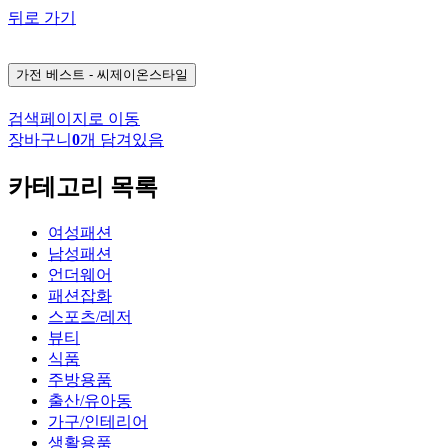
뒤로 가기
가전
베스트 - 씨제이온스타일
검색페이지로 이동
장바구니
0
개 담겨있음
카테고리 목록
여성패션
남성패션
언더웨어
패션잡화
스포츠/레저
뷰티
식품
주방용품
출산/유아동
가구/인테리어
생활용품