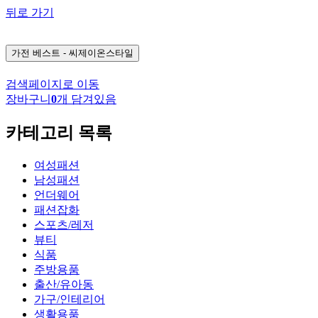
뒤로 가기
가전
베스트 - 씨제이온스타일
검색페이지로 이동
장바구니
0
개 담겨있음
카테고리 목록
여성패션
남성패션
언더웨어
패션잡화
스포츠/레저
뷰티
식품
주방용품
출산/유아동
가구/인테리어
생활용품