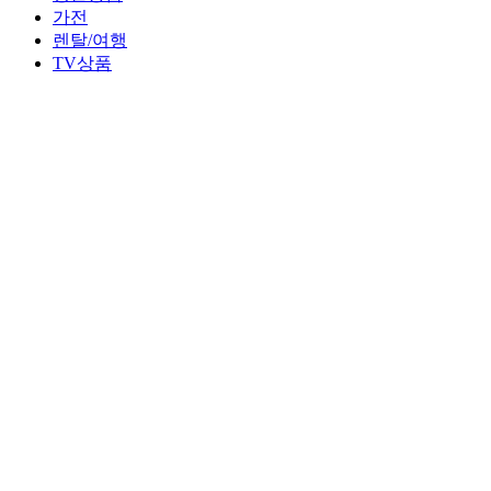
가전
렌탈/여행
TV상품