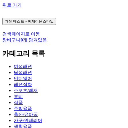
뒤로 가기
가전
베스트 - 씨제이온스타일
검색페이지로 이동
장바구니
0
개 담겨있음
카테고리 목록
여성패션
남성패션
언더웨어
패션잡화
스포츠/레저
뷰티
식품
주방용품
출산/유아동
가구/인테리어
생활용품