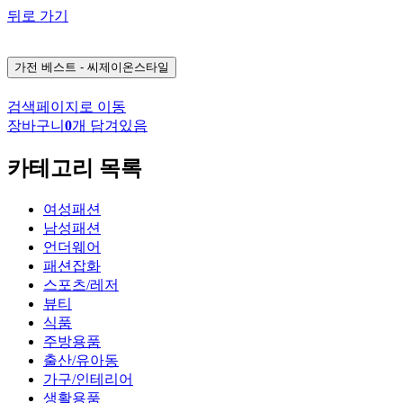
뒤로 가기
가전
베스트 - 씨제이온스타일
검색페이지로 이동
장바구니
0
개 담겨있음
카테고리 목록
여성패션
남성패션
언더웨어
패션잡화
스포츠/레저
뷰티
식품
주방용품
출산/유아동
가구/인테리어
생활용품