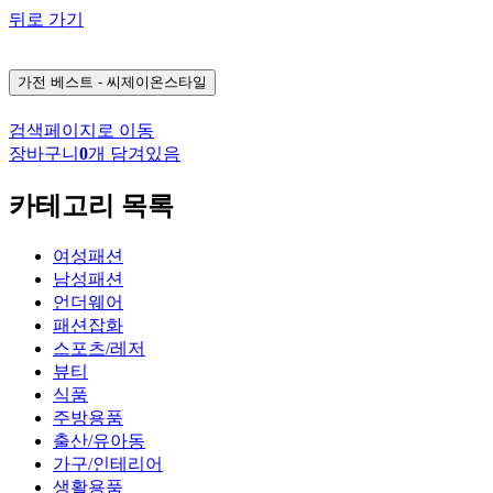
뒤로 가기
가전
베스트 - 씨제이온스타일
검색페이지로 이동
장바구니
0
개 담겨있음
카테고리 목록
여성패션
남성패션
언더웨어
패션잡화
스포츠/레저
뷰티
식품
주방용품
출산/유아동
가구/인테리어
생활용품