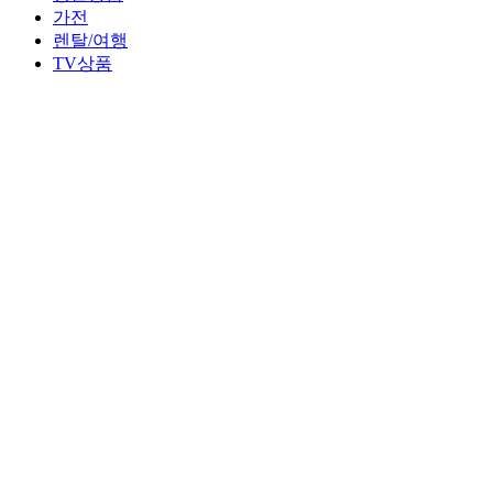
가전
렌탈/여행
TV상품