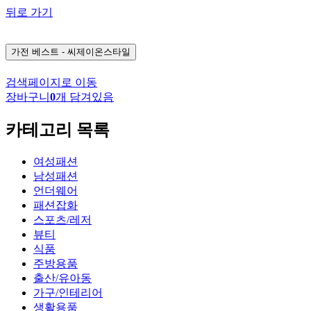
뒤로 가기
가전
베스트 - 씨제이온스타일
검색페이지로 이동
장바구니
0
개 담겨있음
카테고리 목록
여성패션
남성패션
언더웨어
패션잡화
스포츠/레저
뷰티
식품
주방용품
출산/유아동
가구/인테리어
생활용품