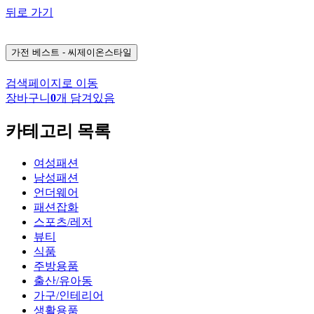
뒤로 가기
가전
베스트 - 씨제이온스타일
검색페이지로 이동
장바구니
0
개 담겨있음
카테고리 목록
여성패션
남성패션
언더웨어
패션잡화
스포츠/레저
뷰티
식품
주방용품
출산/유아동
가구/인테리어
생활용품