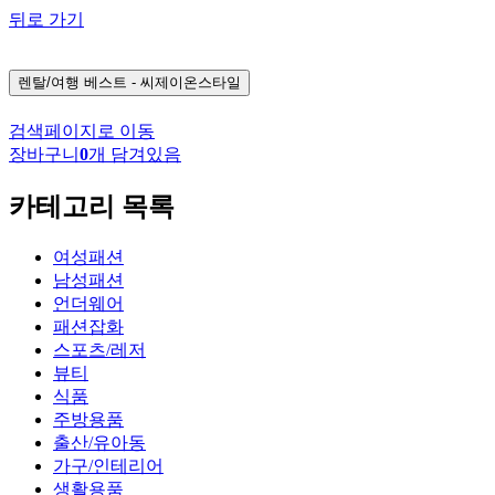
뒤로 가기
렌탈/여행
베스트 - 씨제이온스타일
검색페이지로 이동
장바구니
0
개 담겨있음
카테고리 목록
여성패션
남성패션
언더웨어
패션잡화
스포츠/레저
뷰티
식품
주방용품
출산/유아동
가구/인테리어
생활용품