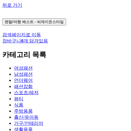
뒤로 가기
렌탈/여행
베스트 - 씨제이온스타일
검색페이지로 이동
장바구니
0
개 담겨있음
카테고리 목록
여성패션
남성패션
언더웨어
패션잡화
스포츠/레저
뷰티
식품
주방용품
출산/유아동
가구/인테리어
생활용품