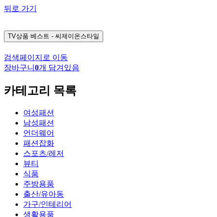
뒤로 가기
TV상품
베스트 - 씨제이온스타일
검색페이지로 이동
장바구니
0
개 담겨있음
카테고리 목록
여성패션
남성패션
언더웨어
패션잡화
스포츠/레저
뷰티
식품
주방용품
출산/유아동
가구/인테리어
생활용품