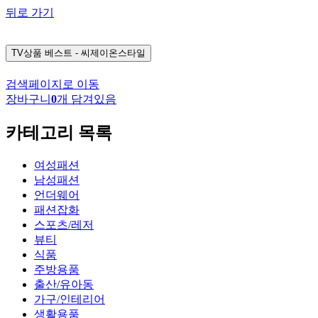
뒤로 가기
TV상품
베스트 - 씨제이온스타일
검색페이지로 이동
장바구니
0
개 담겨있음
카테고리 목록
여성패션
남성패션
언더웨어
패션잡화
스포츠/레저
뷰티
식품
주방용품
출산/유아동
가구/인테리어
생활용품