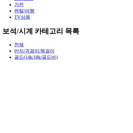
가전
렌탈/여행
TV상품
보석/시계 카테고리 목록
전체
반지/귀걸이/목걸이
골드(14k/18k/골드바)