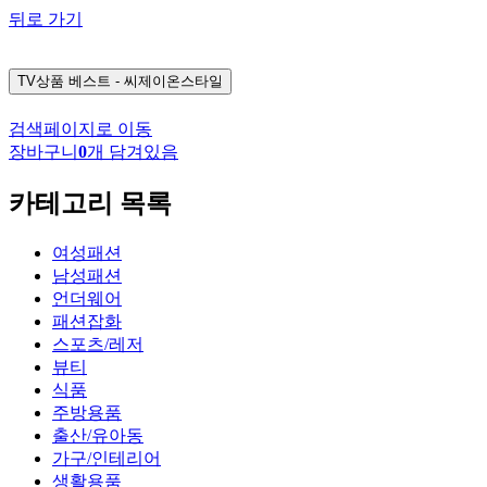
뒤로 가기
TV상품
베스트 - 씨제이온스타일
검색페이지로 이동
장바구니
0
개 담겨있음
카테고리 목록
여성패션
남성패션
언더웨어
패션잡화
스포츠/레저
뷰티
식품
주방용품
출산/유아동
가구/인테리어
생활용품