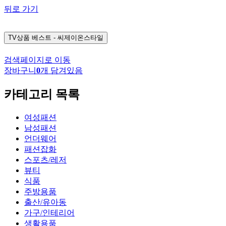
뒤로 가기
TV상품
베스트 - 씨제이온스타일
검색페이지로 이동
장바구니
0
개 담겨있음
카테고리 목록
여성패션
남성패션
언더웨어
패션잡화
스포츠/레저
뷰티
식품
주방용품
출산/유아동
가구/인테리어
생활용품