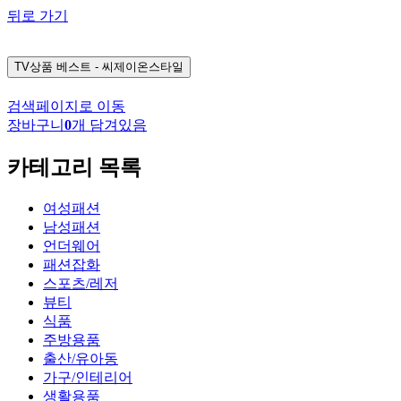
뒤로 가기
TV상품
베스트 - 씨제이온스타일
검색페이지로 이동
장바구니
0
개 담겨있음
카테고리 목록
여성패션
남성패션
언더웨어
패션잡화
스포츠/레저
뷰티
식품
주방용품
출산/유아동
가구/인테리어
생활용품