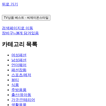
뒤로 가기
TV상품
베스트 - 씨제이온스타일
검색페이지로 이동
장바구니
0
개 담겨있음
카테고리 목록
여성패션
남성패션
언더웨어
패션잡화
스포츠/레저
뷰티
식품
주방용품
출산/유아동
가구/인테리어
생활용품