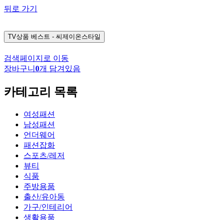
뒤로 가기
TV상품
베스트 - 씨제이온스타일
검색페이지로 이동
장바구니
0
개 담겨있음
카테고리 목록
여성패션
남성패션
언더웨어
패션잡화
스포츠/레저
뷰티
식품
주방용품
출산/유아동
가구/인테리어
생활용품