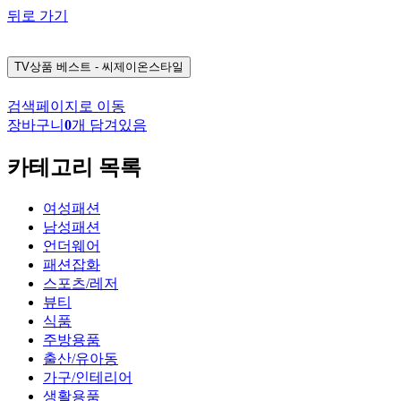
뒤로 가기
TV상품
베스트 - 씨제이온스타일
검색페이지로 이동
장바구니
0
개 담겨있음
카테고리 목록
여성패션
남성패션
언더웨어
패션잡화
스포츠/레저
뷰티
식품
주방용품
출산/유아동
가구/인테리어
생활용품