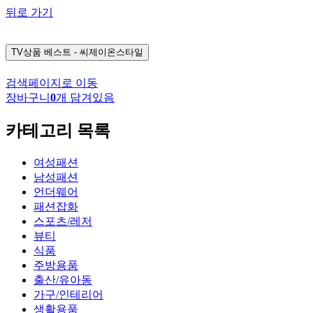
뒤로 가기
TV상품
베스트 - 씨제이온스타일
검색페이지로 이동
장바구니
0
개 담겨있음
카테고리 목록
여성패션
남성패션
언더웨어
패션잡화
스포츠/레저
뷰티
식품
주방용품
출산/유아동
가구/인테리어
생활용품