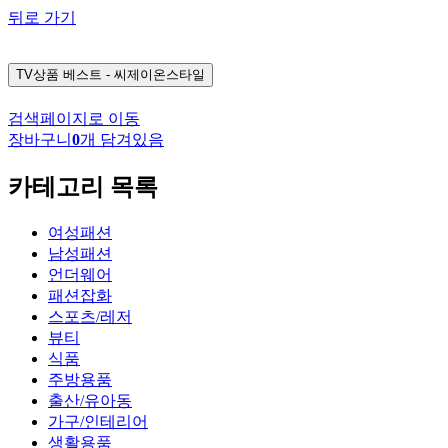
뒤로 가기
TV상품
베스트 - 씨제이온스타일
검색페이지로 이동
장바구니
0
개 담겨있음
카테고리 목록
여성패션
남성패션
언더웨어
패션잡화
스포츠/레저
뷰티
식품
주방용품
출산/유아동
가구/인테리어
생활용품