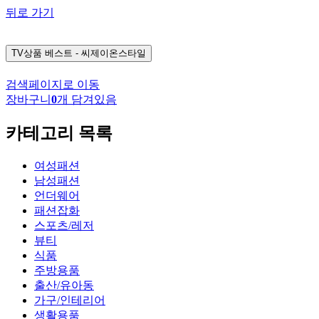
뒤로 가기
TV상품
베스트 - 씨제이온스타일
검색페이지로 이동
장바구니
0
개 담겨있음
카테고리 목록
여성패션
남성패션
언더웨어
패션잡화
스포츠/레저
뷰티
식품
주방용품
출산/유아동
가구/인테리어
생활용품