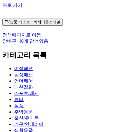
뒤로 가기
TV상품
베스트 - 씨제이온스타일
검색페이지로 이동
장바구니
0
개 담겨있음
카테고리 목록
여성패션
남성패션
언더웨어
패션잡화
스포츠/레저
뷰티
식품
주방용품
출산/유아동
가구/인테리어
생활용품