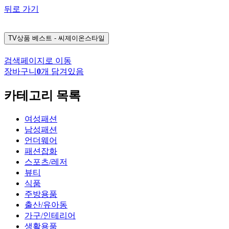
뒤로 가기
TV상품
베스트 - 씨제이온스타일
검색페이지로 이동
장바구니
0
개 담겨있음
카테고리 목록
여성패션
남성패션
언더웨어
패션잡화
스포츠/레저
뷰티
식품
주방용품
출산/유아동
가구/인테리어
생활용품