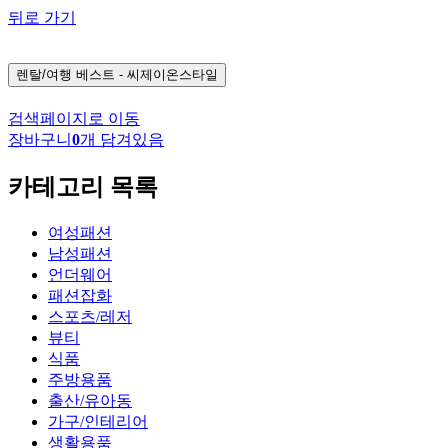
뒤로 가기
렌탈/여행
베스트 - 씨제이온스타일
검색페이지로 이동
장바구니
0
개 담겨있음
카테고리 목록
여성패션
남성패션
언더웨어
패션잡화
스포츠/레저
뷰티
식품
주방용품
출산/유아동
가구/인테리어
생활용품