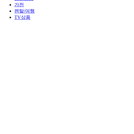
가전
렌탈/여행
TV상품