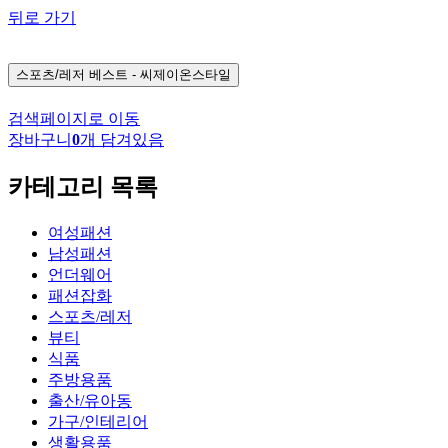
뒤로 가기
스포츠/레저
베스트 - 씨제이온스타일
검색페이지로 이동
장바구니
0
개 담겨있음
카테고리 목록
여성패션
남성패션
언더웨어
패션잡화
스포츠/레저
뷰티
식품
주방용품
출산/유아동
가구/인테리어
생활용품