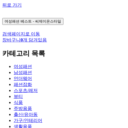
뒤로 가기
여성패션
베스트 - 씨제이온스타일
검색페이지로 이동
장바구니
0
개 담겨있음
카테고리 목록
여성패션
남성패션
언더웨어
패션잡화
스포츠/레저
뷰티
식품
주방용품
출산/유아동
가구/인테리어
생활용품