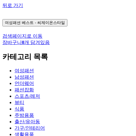
뒤로 가기
여성패션
베스트 - 씨제이온스타일
검색페이지로 이동
장바구니
0
개 담겨있음
카테고리 목록
여성패션
남성패션
언더웨어
패션잡화
스포츠/레저
뷰티
식품
주방용품
출산/유아동
가구/인테리어
생활용품