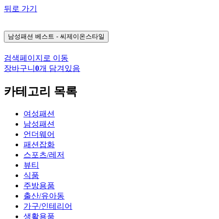
뒤로 가기
남성패션
베스트 - 씨제이온스타일
검색페이지로 이동
장바구니
0
개 담겨있음
카테고리 목록
여성패션
남성패션
언더웨어
패션잡화
스포츠/레저
뷰티
식품
주방용품
출산/유아동
가구/인테리어
생활용품