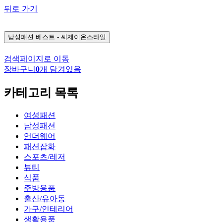
뒤로 가기
남성패션
베스트 - 씨제이온스타일
검색페이지로 이동
장바구니
0
개 담겨있음
카테고리 목록
여성패션
남성패션
언더웨어
패션잡화
스포츠/레저
뷰티
식품
주방용품
출산/유아동
가구/인테리어
생활용품