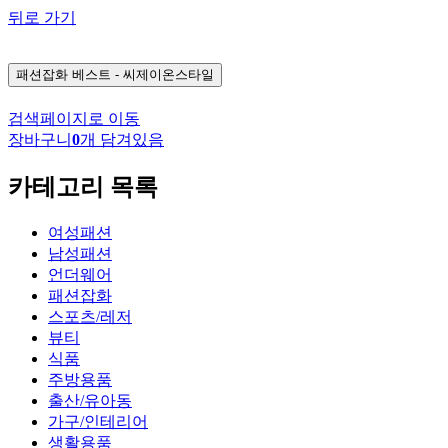
뒤로 가기
패션잡화
베스트 - 씨제이온스타일
검색페이지로 이동
장바구니
0
개 담겨있음
카테고리 목록
여성패션
남성패션
언더웨어
패션잡화
스포츠/레저
뷰티
식품
주방용품
출산/유아동
가구/인테리어
생활용품