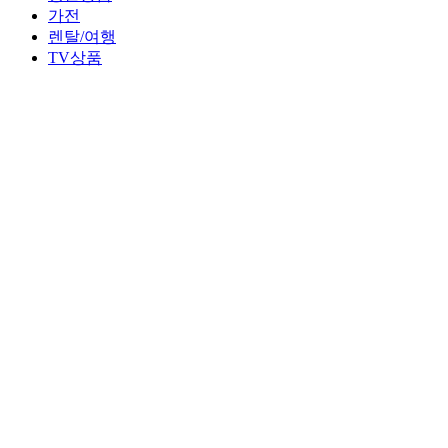
가전
렌탈/여행
TV상품