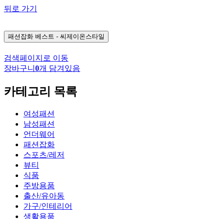
뒤로 가기
패션잡화
베스트 - 씨제이온스타일
검색페이지로 이동
장바구니
0
개 담겨있음
카테고리 목록
여성패션
남성패션
언더웨어
패션잡화
스포츠/레저
뷰티
식품
주방용품
출산/유아동
가구/인테리어
생활용품