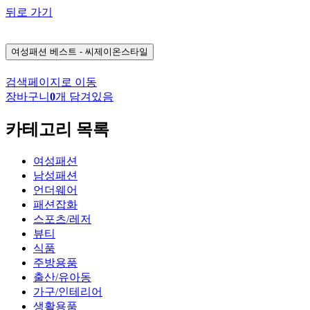
뒤로 가기
여성패션
베스트 - 씨제이온스타일
검색페이지로 이동
장바구니
0
개 담겨있음
카테고리 목록
여성패션
남성패션
언더웨어
패션잡화
스포츠/레저
뷰티
식품
주방용품
출산/유아동
가구/인테리어
생활용품