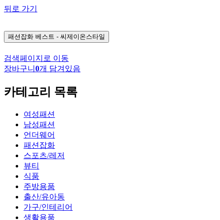
뒤로 가기
패션잡화
베스트 - 씨제이온스타일
검색페이지로 이동
장바구니
0
개 담겨있음
카테고리 목록
여성패션
남성패션
언더웨어
패션잡화
스포츠/레저
뷰티
식품
주방용품
출산/유아동
가구/인테리어
생활용품