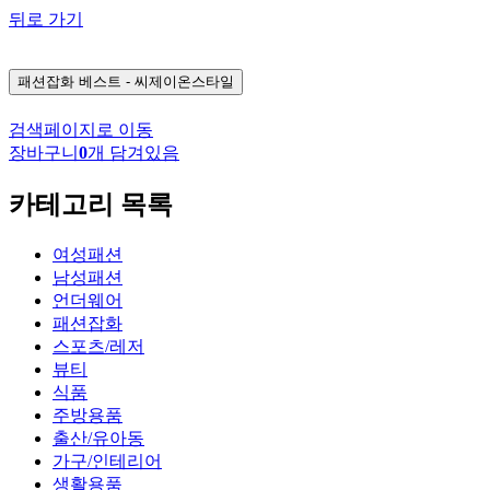
뒤로 가기
패션잡화
베스트 - 씨제이온스타일
검색페이지로 이동
장바구니
0
개 담겨있음
카테고리 목록
여성패션
남성패션
언더웨어
패션잡화
스포츠/레저
뷰티
식품
주방용품
출산/유아동
가구/인테리어
생활용품