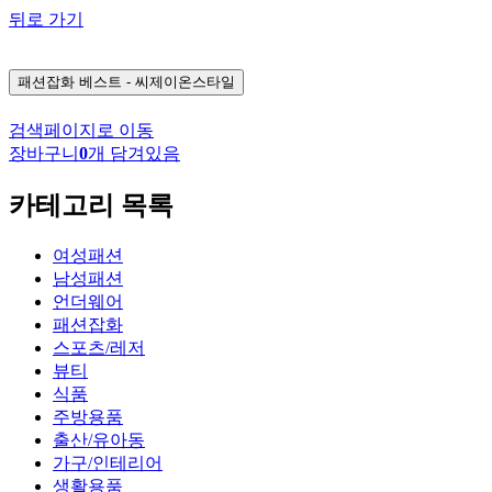
뒤로 가기
패션잡화
베스트 - 씨제이온스타일
검색페이지로 이동
장바구니
0
개 담겨있음
카테고리 목록
여성패션
남성패션
언더웨어
패션잡화
스포츠/레저
뷰티
식품
주방용품
출산/유아동
가구/인테리어
생활용품