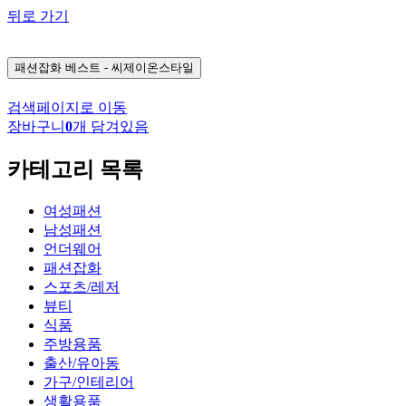
뒤로 가기
패션잡화
베스트 - 씨제이온스타일
검색페이지로 이동
장바구니
0
개 담겨있음
카테고리 목록
여성패션
남성패션
언더웨어
패션잡화
스포츠/레저
뷰티
식품
주방용품
출산/유아동
가구/인테리어
생활용품