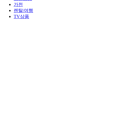
가전
렌탈/여행
TV상품