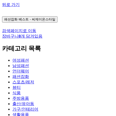
뒤로 가기
패션잡화
베스트 - 씨제이온스타일
검색페이지로 이동
장바구니
0
개 담겨있음
카테고리 목록
여성패션
남성패션
언더웨어
패션잡화
스포츠/레저
뷰티
식품
주방용품
출산/유아동
가구/인테리어
생활용품