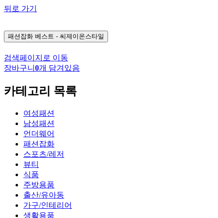
뒤로 가기
패션잡화
베스트 - 씨제이온스타일
검색페이지로 이동
장바구니
0
개 담겨있음
카테고리 목록
여성패션
남성패션
언더웨어
패션잡화
스포츠/레저
뷰티
식품
주방용품
출산/유아동
가구/인테리어
생활용품