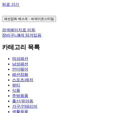
뒤로 가기
패션잡화
베스트 - 씨제이온스타일
검색페이지로 이동
장바구니
0
개 담겨있음
카테고리 목록
여성패션
남성패션
언더웨어
패션잡화
스포츠/레저
뷰티
식품
주방용품
출산/유아동
가구/인테리어
생활용품