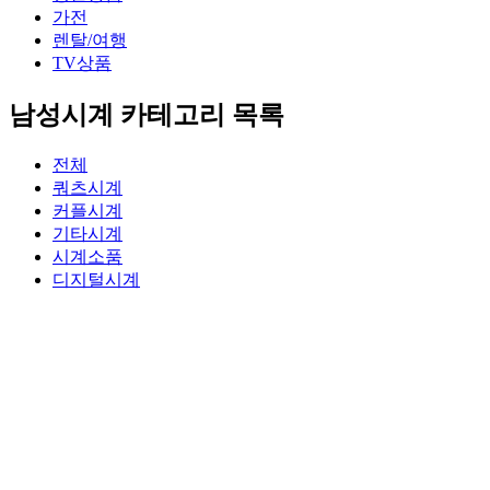
가전
렌탈/여행
TV상품
남성시계 카테고리 목록
전체
쿼츠시계
커플시계
기타시계
시계소품
디지털시계