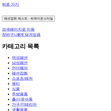
뒤로 가기
패션잡화
베스트 - 씨제이온스타일
검색페이지로 이동
장바구니
0
개 담겨있음
카테고리 목록
여성패션
남성패션
언더웨어
패션잡화
스포츠/레저
뷰티
식품
주방용품
출산/유아동
가구/인테리어
생활용품