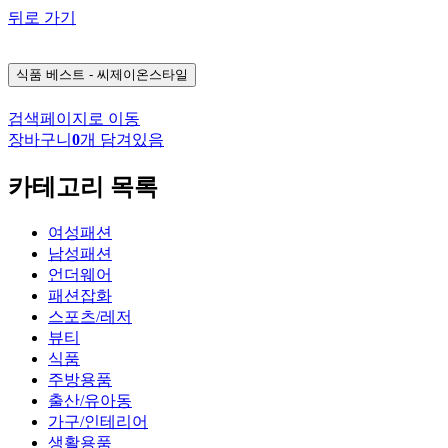
뒤로 가기
식품
베스트 - 씨제이온스타일
검색페이지로 이동
장바구니
0
개 담겨있음
카테고리 목록
여성패션
남성패션
언더웨어
패션잡화
스포츠/레저
뷰티
식품
주방용품
출산/유아동
가구/인테리어
생활용품