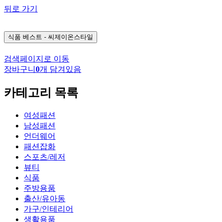
뒤로 가기
식품
베스트 - 씨제이온스타일
검색페이지로 이동
장바구니
0
개 담겨있음
카테고리 목록
여성패션
남성패션
언더웨어
패션잡화
스포츠/레저
뷰티
식품
주방용품
출산/유아동
가구/인테리어
생활용품