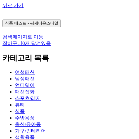
뒤로 가기
식품
베스트 - 씨제이온스타일
검색페이지로 이동
장바구니
0
개 담겨있음
카테고리 목록
여성패션
남성패션
언더웨어
패션잡화
스포츠/레저
뷰티
식품
주방용품
출산/유아동
가구/인테리어
생활용품