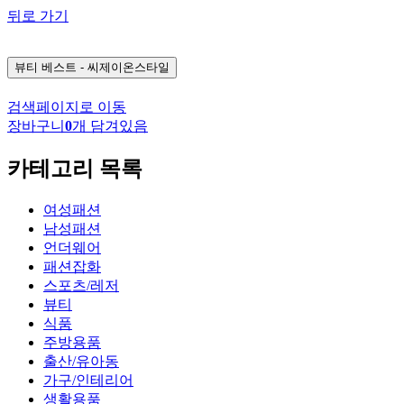
뒤로 가기
뷰티
베스트 - 씨제이온스타일
검색페이지로 이동
장바구니
0
개 담겨있음
카테고리 목록
여성패션
남성패션
언더웨어
패션잡화
스포츠/레저
뷰티
식품
주방용품
출산/유아동
가구/인테리어
생활용품